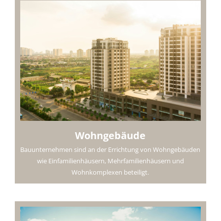
Wohngebäude
Bauunternehmen sind an der Errichtung von Wohngebäuden
wie Einfamilienhäusern, Mehrfamilienhäusern und
Wohnkomplexen beteiligt.