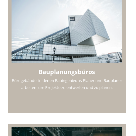
Bauplanungsbüros
Bürogebäude, in denen Bauingenieure, Planer und Bauplaner
arbeiten, um Projekte zu entwerfen und zu planen.