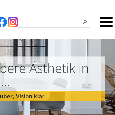
bere Ästhetik in
..
uber, Vision klar